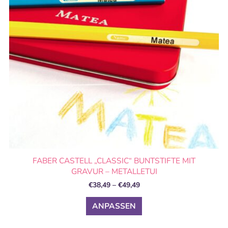
Die
Optionen
können
auf
der
Produktseite
gewählt
werden
FABER CASTELL „CLASSIC“ BUNTSTIFTE MIT
GRAVUR – METALLETUI
€
38,49
–
€
49,49
ANPASSEN