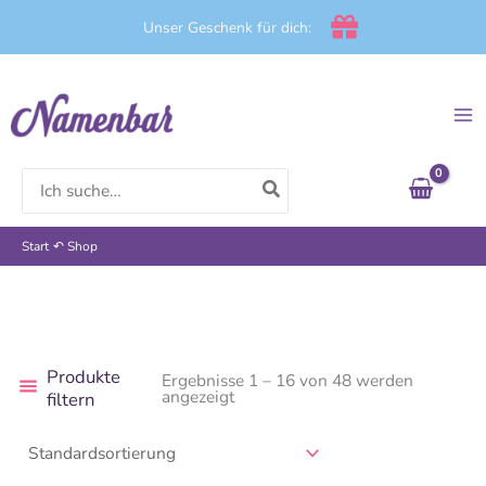
Zum
Unser Geschenk für dich:
Inhalt
springen
Search
for:
Start
Shop
Produkte
Ergebnisse 1 – 16 von 48 werden
angezeigt
filtern