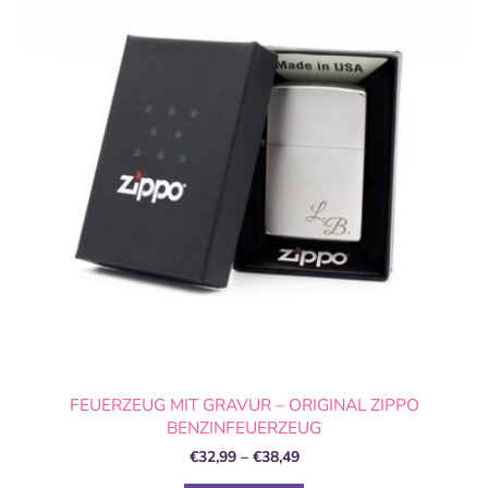
mehrere
Varianten
auf.
Die
Optionen
können
auf
der
Produktseite
gewählt
werden
FEUERZEUG MIT GRAVUR – ORIGINAL ZIPPO
BENZINFEUERZEUG
€
32,99
–
€
38,49