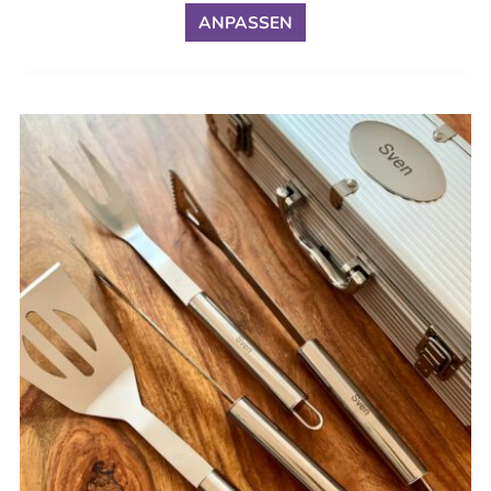
ANPASSEN
Ursprünglicher
Aktueller
Preis
Preis
war:
ist:
€40,49
€35,99.