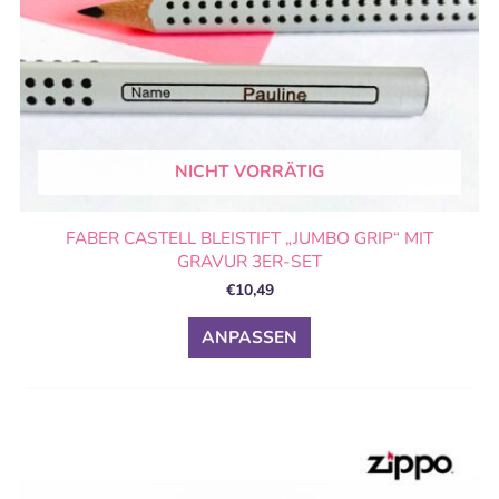
Produktseite
gewählt
werden
NICHT VORRÄTIG
FABER CASTELL BLEISTIFT „JUMBO GRIP“ MIT
GRAVUR 3ER-SET
€
10,49
ANPASSEN
Preisspanne:
Dieses
€32,99
Produkt
bis
weist
€38,49