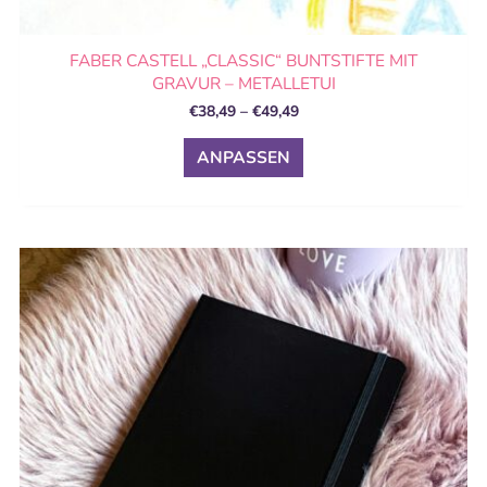
FABER CASTELL „CLASSIC“ BUNTSTIFTE MIT
GRAVUR – METALLETUI
€
38,49
–
€
49,49
ANPASSEN
Preisspanne:
Dieses
€8,99
Produkt
bis
weist
€23,99
mehrere
Varianten
auf.
Die
Optionen
können
auf
der