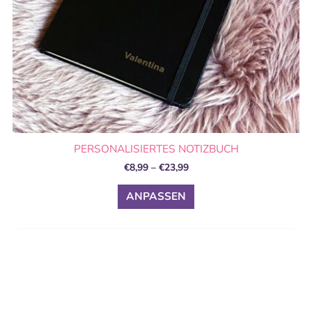
Produktseite
gewählt
werden
PERSONALISIERTES NOTIZBUCH
€
8,99
–
€
23,99
ANPASSEN