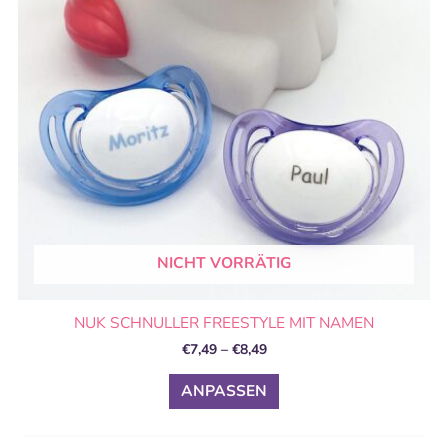
auf.
Die
Optionen
können
auf
der
Produktseite
gewählt
werden
NICHT VORRÄTIG
NUK SCHNULLER FREESTYLE MIT NAMEN
€
7,49
–
€
8,49
ANPASSEN