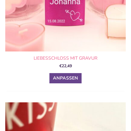
Produktseite
gewählt
werden
LIEBESSCHLOSS MIT GRAVUR
€
22,49
ANPASSEN
Dieses
Produkt
weist
mehrere
Varianten