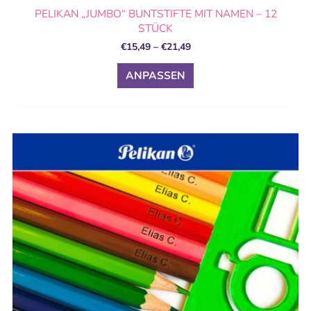
PELIKAN „JUMBO“ BUNTSTIFTE MIT NAMEN – 12
STÜCK
€
15,49
–
€
21,49
ANPASSEN
Preisspanne:
Dieses
€10,49
Produkt
bis
weist
€31,89
mehrere
Varianten
auf.
Die
Optionen
können
auf
der
Produktseite