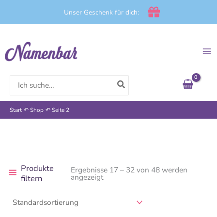
Zum
Unser Geschenk für dich:
Inhalt
springen
Search
for:
Start
Shop
Seite 2
Produkte
Ergebnisse 17 – 32 von 48 werden
angezeigt
filtern