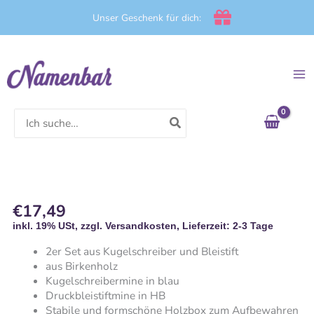
Zum
Unser Geschenk für dich:
Inhalt
springen
Search
for:
€
17,49
Personalisiertes
Schreibset
inkl. 19% USt, zzgl. Versandkosten, Lieferzeit: 2-3 Tage
Menge
2er Set aus Kugelschreiber und Bleistift
aus Birkenholz
Kugelschreibermine in blau
Druckbleistiftmine in HB
Stabile und formschöne Holzbox zum Aufbewahren