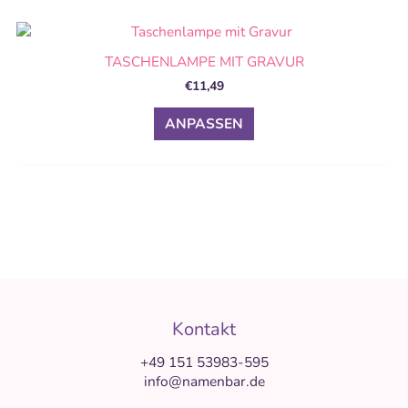
können
auf
Dieses
der
Produkt
TASCHENLAMPE MIT GRAVUR
Produktseite
weist
gewählt
€
11,49
mehrere
werden
Varianten
ANPASSEN
auf.
Die
Optionen
können
auf
der
Produktseite
gewählt
werden
Kontakt
+49 151 53983-595
info@namenbar.de