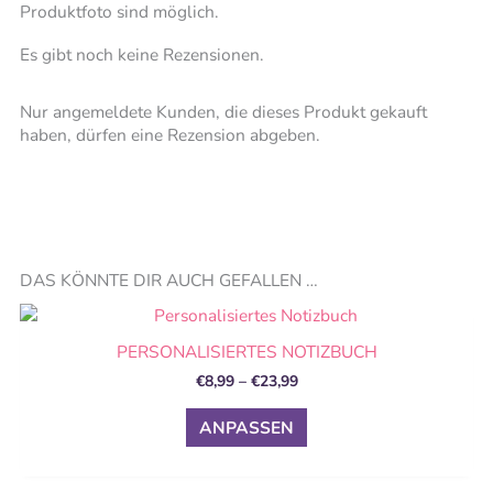
Produktfoto sind möglich.
Es gibt noch keine Rezensionen.
Nur angemeldete Kunden, die dieses Produkt gekauft
haben, dürfen eine Rezension abgeben.
DAS KÖNNTE DIR AUCH GEFALLEN …
Preisspanne:
Dieses
€8,99
Produkt
PERSONALISIERTES NOTIZBUCH
bis
weist
€23,99
€
8,99
–
€
23,99
mehrere
Varianten
ANPASSEN
auf.
Die
Optionen